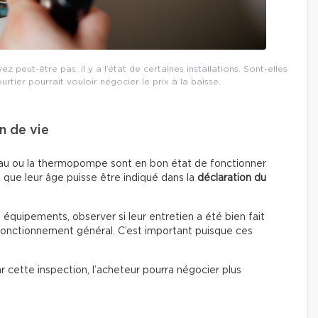
 peut-être pas, il y a l’état de certaines installations. Sont-elles
ourtier pourrait vouloir négocier le prix à la baisse.
n de vie
fe-eau ou la thermopompe sont en bon état de fonctionner
 que leur âge puisse être indiqué dans la
déclaration du
s équipements, observer si leur entretien a été bien fait
 fonctionnement général. C’est important puisque ces
par cette inspection, l’acheteur pourra négocier plus