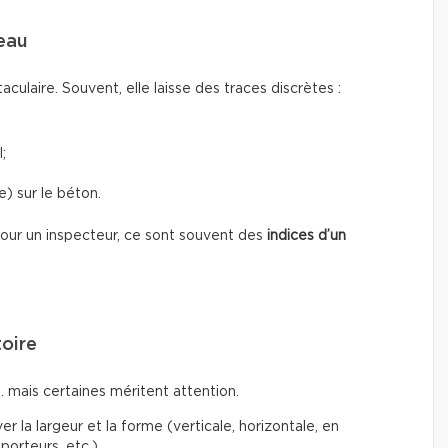
’eau
taculaire. Souvent, elle laisse des traces discrètes :
;
) sur le béton.
 Pour un inspecteur, ce sont souvent des
indices d’un
toire
… mais certaines méritent attention.
r la largeur et la forme (verticale, horizontale, en
porteurs, etc.)