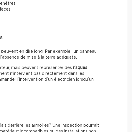
fenêtres;
ièces.
rs
s peuvent en dire long. Par exemple : un panneau
l’absence de mise à la terre adéquate.
heteur, mais peuvent représenter des
risques
ment n’intervient pas directement dans les
ander l’intervention d’un électricien lorsqu’un
is derrière les armoires? Une inspection pourrait
matériaux incompatibles ou des installations non